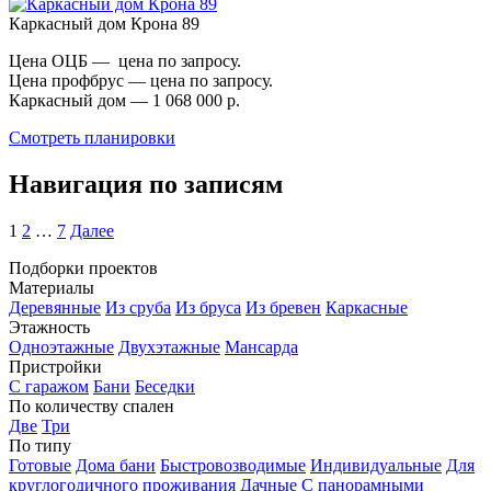
Каркасный дом Крона 89
Цена ОЦБ — цена по запросу.
Цена профбрус — цена по запросу.
Каркасный дом — 1 068 000 р.
Смотреть планировки
Навигация по записям
1
2
…
7
Далее
Подборки проектов
Материалы
Деревянные
Из сруба
Из бруса
Из бревен
Каркасные
Этажность
Одноэтажные
Двухэтажные
Мансарда
Пристройки
С гаражом
Бани
Беседки
По количеству спален
Две
Три
По типу
Готовые
Дома бани
Быстровозводимые
Индивидуальные
Для
круглогодичного проживания
Дачные
С панорамными