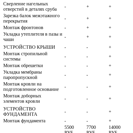
Сверление нагельных
-
+
+
отверстий в деталях сруба
Зарезка балок межэтажного
-
+
+
перекрытия
Монтаж фронтонов
-
+
+
Укладка утеплителя в пазы и
-
+
+
чаши
УСТРОЙСТВО КРЫШИ
-
-
+
Монтаж стропильной
-
-
+
системы
Монтаж обрешетки
-
-
+
Укладка мембраны
-
-
+
паропропускной
Монтаж кровли на
-
-
+
подготовленное основание
Монтаж доборных
-
-
+
элементов кровли
УСТРОЙСТВО
-
-
+
ФУНДАМЕНТА
Монтаж фундамента
-
-
+
5500
7700
14000
РУБ
РУБ
РУБ