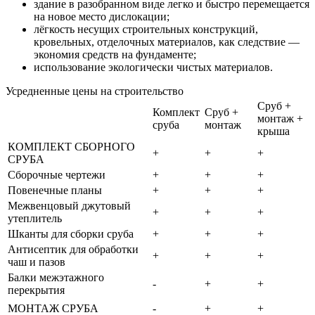
здание в разобранном виде легко и быстро перемещается
на новое место дислокации;
лёгкость несущих строительных конструкций,
кровельных, отделочных материалов, как следствие —
экономия средств на фундаменте;
использование экологически чистых материалов.
Усредненные цены на строительство
Сруб +
Комплект
Сруб +
монтаж +
сруба
монтаж
крыша
КОМПЛЕКТ СБОРНОГО
+
+
+
СРУБА
Сборочные чертежи
+
+
+
Повенечные планы
+
+
+
Межвенцовый джутовый
+
+
+
утеплитель
Шканты для сборки сруба
+
+
+
Антисептик для обработки
+
+
+
чаш и пазов
Балки межэтажного
-
+
+
перекрытия
МОНТАЖ СРУБА
-
+
+