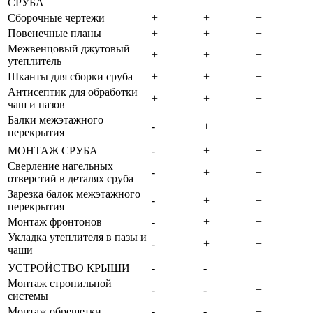
СРУБА
Сборочные чертежи
+
+
+
Повенечные планы
+
+
+
Межвенцовый джутовый
+
+
+
утеплитель
Шканты для сборки сруба
+
+
+
Антисептик для обработки
+
+
+
чаш и пазов
Балки межэтажного
-
+
+
перекрытия
МОНТАЖ СРУБА
-
+
+
Сверление нагельных
-
+
+
отверстий в деталях сруба
Зарезка балок межэтажного
-
+
+
перекрытия
Монтаж фронтонов
-
+
+
Укладка утеплителя в пазы и
-
+
+
чаши
УСТРОЙСТВО КРЫШИ
-
-
+
Монтаж стропильной
-
-
+
системы
Монтаж обрешетки
-
-
+