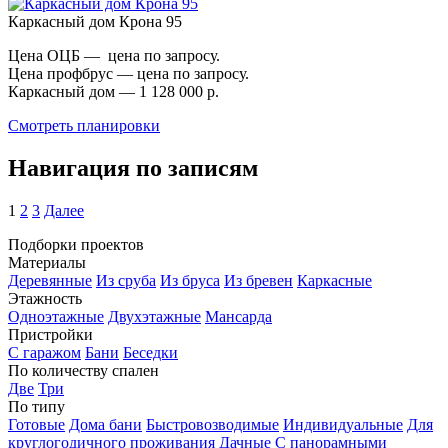
Каркасный дом Крона 95
Цена ОЦБ — цена по запросу.
Цена профбрус — цена по запросу.
Каркасный дом — 1 128 000 р.
Смотреть планировки
Навигация по записям
1
2
3
Далее
Подборки проектов
Материалы
Деревянные
Из сруба
Из бруса
Из бревен
Каркасные
Этажность
Одноэтажные
Двухэтажные
Мансарда
Пристройки
С гаражом
Бани
Беседки
По количеству спален
Две
Три
По типу
Готовые
Дома бани
Быстровозводимые
Индивидуальные
Для
круглогодичного проживания
Дачные
С панорамными