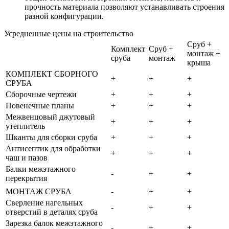
прочность материала позволяют устанавливать строения
разной конфигурации.
Усредненные цены на строительство
Сруб +
Комплект
Сруб +
монтаж +
сруба
монтаж
крыша
КОМПЛЕКТ СБОРНОГО
+
+
+
СРУБА
Сборочные чертежи
+
+
+
Повенечные планы
+
+
+
Межвенцовый джутовый
+
+
+
утеплитель
Шканты для сборки сруба
+
+
+
Антисептик для обработки
+
+
+
чаш и пазов
Балки межэтажного
-
+
+
перекрытия
МОНТАЖ СРУБА
-
+
+
Сверление нагельных
-
+
+
отверстий в деталях сруба
Зарезка балок межэтажного
-
+
+