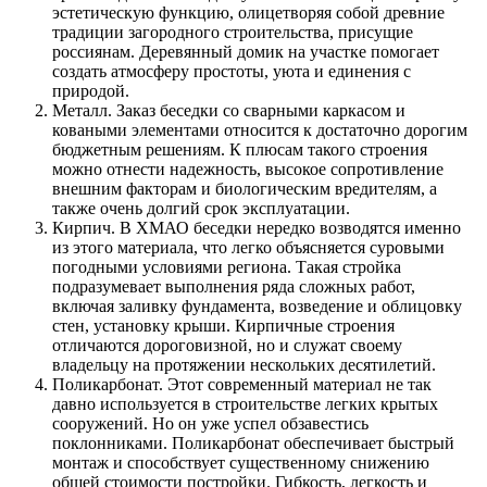
эстетическую функцию, олицетворяя собой древние
традиции загородного строительства, присущие
россиянам. Деревянный домик на участке помогает
создать атмосферу простоты, уюта и единения с
природой.
Металл. Заказ беседки со сварными каркасом и
коваными элементами относится к достаточно дорогим
бюджетным решениям. К плюсам такого строения
можно отнести надежность, высокое сопротивление
внешним факторам и биологическим вредителям, а
также очень долгий срок эксплуатации.
Кирпич. В ХМАО беседки нередко возводятся именно
из этого материала, что легко объясняется суровыми
погодными условиями региона. Такая стройка
подразумевает выполнения ряда сложных работ,
включая заливку фундамента, возведение и облицовку
стен, установку крыши. Кирпичные строения
отличаются дороговизной, но и служат своему
владельцу на протяжении нескольких десятилетий.
Поликарбонат. Этот современный материал не так
давно используется в строительстве легких крытых
сооружений. Но он уже успел обзавестись
поклонниками. Поликарбонат обеспечивает быстрый
монтаж и способствует существенному снижению
общей стоимости постройки. Гибкость, легкость и