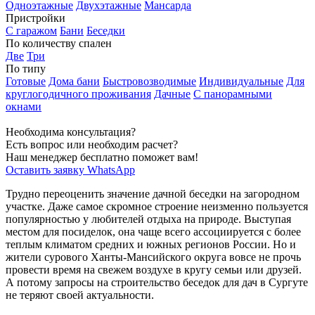
Одноэтажные
Двухэтажные
Мансарда
Пристройки
С гаражом
Бани
Беседки
По количеству спален
Две
Три
По типу
Готовые
Дома бани
Быстровозводимые
Индивидуальные
Для
круглогодичного проживания
Дачные
С панорамными
окнами
Необходима консультация?
Есть вопрос или необходим расчет?
Наш менеджер бесплатно поможет вам!
Оставить заявку
WhatsApp
Трудно переоценить значение дачной беседки на загородном
участке. Даже самое скромное строение неизменно пользуется
популярностью у любителей отдыха на природе. Выступая
местом для посиделок, она чаще всего ассоциируется с более
теплым климатом средних и южных регионов России. Но и
жители сурового Ханты-Мансийского округа вовсе не прочь
провести время на свежем воздухе в кругу семьи или друзей.
А потому запросы на строительство беседок для дач в Сургуте
не теряют своей актуальности.