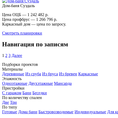
Дом-баня Суздаль
Цена ОЦБ — 1 242 482 р.
Цена профбрус — 1 266 796 р.
Каркасный дом — цена по запросу.
Смотреть планировки
Навигация по записям
1
2
3
Далее
Подборки проектов
Материалы
Деревянные
Из сруба
Из бруса
Из бревен
Каркасные
Этажность
Одноэтажные
Двухэтажные
Мансарда
Пристройки
С гаражом
Бани
Беседки
По количеству спален
Две
Три
По типу
Готовые
Дома бани
Быстровозводимые
Индивидуальные
Для к